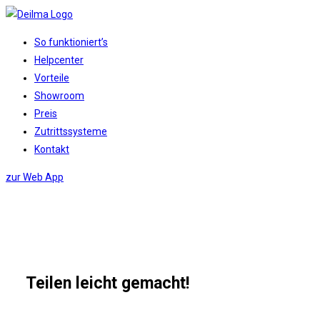
Zum
Inhalt
Website-
So funktioniert’s
springen
Menü
Helpcenter
anzeigen
Vorteile
Showroom
Preis
Zutrittssysteme
Kontakt
zur Web App
Teilen leicht gemacht!