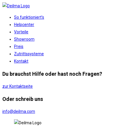
Zum
Inhalt
Website-
So funktioniert’s
springen
Menü
Helpcenter
anzeigen
Vorteile
Showroom
Preis
Zutrittssysteme
Kontakt
Du brauchst Hilfe oder hast noch Fragen?
zur Kontaktseite
Oder schreib uns
info@deilma.com