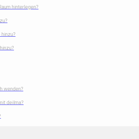
 Raum hinterlegen?
nzu?
 hinzu?
 hinzu?
ich wenden?
mit deilma?
?