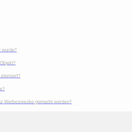
t wurde?
 Objekt?
storniert?
he?
 für Werbezwecke gemacht werden?