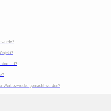
t wurde?
 Objekt?
storniert?
he?
 für Werbezwecke gemacht werden?