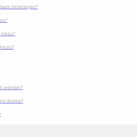
 Raum hinterlegen?
nzu?
 hinzu?
 hinzu?
ich wenden?
mit deilma?
?